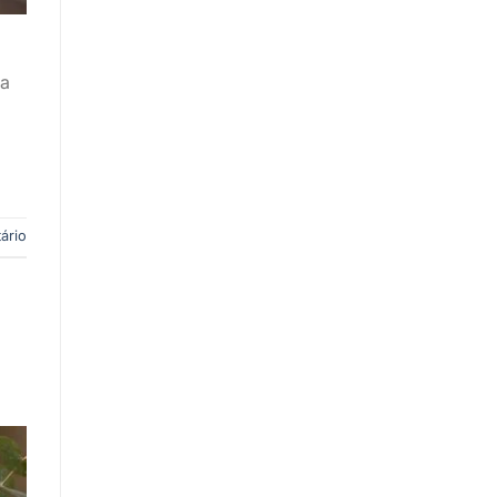
ta
ário