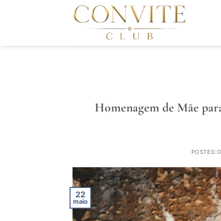
Skip
to
content
Homenagem de Mãe para 
POSTED 
22
maio